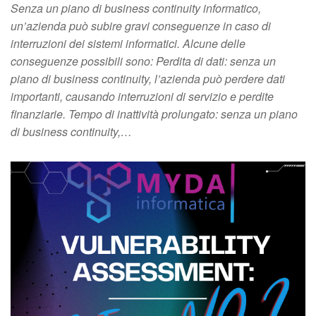
Senza un piano di business continuity informatico,
un’azienda può subire gravi conseguenze in caso di
interruzioni dei sistemi informatici. Alcune delle
conseguenze possibili sono: Perdita di dati: senza un
piano di business continuity, l’azienda può perdere dati
importanti, causando interruzioni di servizio e perdite
finanziarie. Tempo di inattività prolungato: senza un piano
di business continuity,…