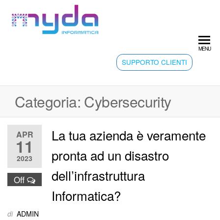
Vai
al
MYDA
contenuto
INFORMATIC
MENU
SUPPORTO CLIENTI
Categoria:
Cybersecurity
La tua azienda è veramente
APR
11
pronta ad un disastro
2023
dell’infrastruttura
Off
Informatica?
di
ADMIN